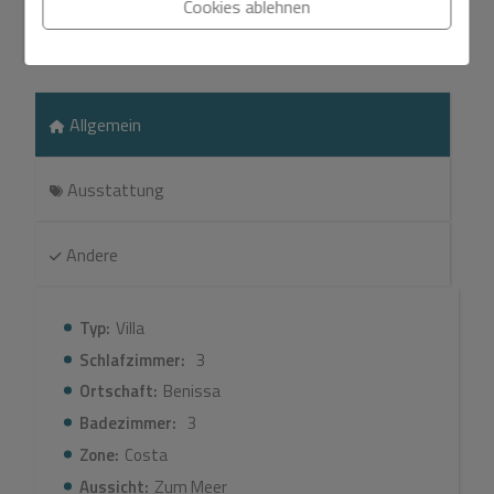
Cookies ablehnen
erbaute und sorgfältig gepflegte Villa ist eine
Merkmale
ausgezeichnete Wahl für alle, die einen ständigen
Wohnsitz in Spanien, einen stilvollen Rückzugsort für
den Urlaub oder eine kluge Mietinvestition mit hoher
Attraktivität suchen. Der Hauptwohnbereich ist
Allgemein
durchdacht auf der oberen Ebene angeordnet, wo ein
helles und geräumiges offenes Design den Innen- und
Ausstattung
Außenbereich nahtlos miteinander verbindet. Das
Wohnzimmer, die moderne, voll ausgestattete Küche
und das Hauptschlafzimmer verfügen alle über direkten
Andere
Zugang zur sonnenverwöhnten Poolterrasse, die sich
ideal für gesellige Anlässe oder einfach zum Genießen
der Aussicht eignet. Auf dieser Ebene befinden sich
Typ:
Villa
außerdem eine einladende Eingangshalle, ein
Schlafzimmer:
3
Gästezimmer, ein modernes Duschbad und eine luxuriöse
Hauptsuite mit Ankleidezimmer und eigenem Bad. Auf
Ortschaft:
Benissa
der unteren Ebene beeindruckt die Immobilie weiterhin
Badezimmer:
3
mit einer großzügigen Garage, einer Waschküche und
Zone:
Costa
einem privaten Wellnessbereich mit
Dampfbad/Türkischem Bad. Darüber hinaus gibt es eine
Aussicht:
Zum Meer