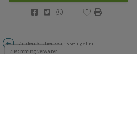
Zu den Suchergebnissen gehen
Zustimmung verwalten
Diese Immobilien könnten
Ihnen auch gefallen
NEU
Villa zu verkaufen in Teulada
500.000 €
Ref. CCNL1VNV68W
2
200 m
4
1