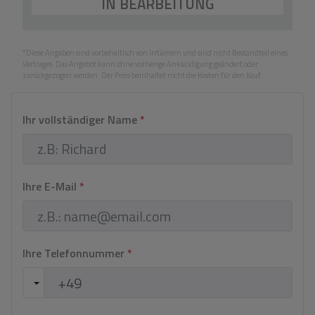
IN BEARBEITUNG
*Diese Angaben sind vorbehaltlich von Irrtümern und sind nicht Bestandteil eines
Vertrages. Das Angebot kann ohne vorherige Ankündigung geändert oder
zurückgezogen werden. Der Preis beinhaltet nicht die Kosten für den Kauf.
Ihr vollständiger Name
*
Ihre E-Mail
*
Ihre Telefonnummer
*