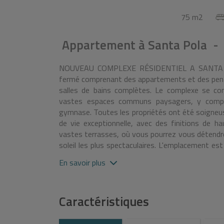
75 m2
Appartement
à
Santa Pola -
NOUVEAU COMPLEXE RÉSIDENTIEL A SANTA PO
fermé comprenant des appartements et des pent
salles de bains complètes. Le complexe se co
vastes espaces communs paysagers, y compri
gymnase. Toutes les propriétés ont été soigneu
de vie exceptionnelle, avec des finitions de h
vastes terrasses, où vous pourrez vous détendre,
soleil les plus spectaculaires. L'emplacement es
de Santa Pola et de la palmeraie, et à seulemen
En savoir plus
à proximité d'un large éventail de restaurants, 
avec la route nationale 332, qui relie tout le
seulement 15 minutes.
Caractéristiques