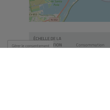
ÉCHELLE DE LA
CERTIFICATION
Consommation
Gérer le consentement
ÉNERGÉTIQUE
A
B
0
C
D
E
F
G