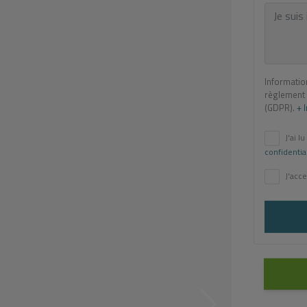
Informatio
règlement 
(GDPR).
+ 
J'ai lu
confidentia
J'acce