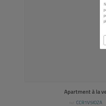
N
p
p
p
Apartment à la v
CCR1V5IOZA
Ref.