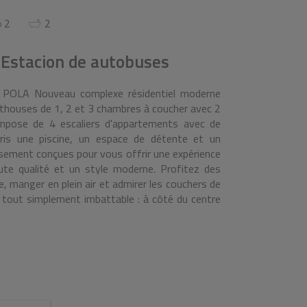
2
2
 Estacion de autobuses
LA Nouveau complexe résidentiel moderne
houses de 1, 2 et 3 chambres à coucher avec 2
mpose de 4 escaliers d'appartements avec de
s une piscine, un espace de détente et un
sement conçues pour vous offrir une expérience
aute qualité et un style moderne. Profitez des
 manger en plein air et admirer les couchers de
t tout simplement imbattable : à côté du centre
t quelques minutes de la promenade, vous serez
de bars et de supermarchés. Excellente connexion
 sud de la Costa Blanca, et avec l'aéroport en