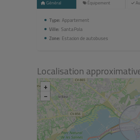
Général
Équipement
Au
Type:
Appartement
Ville:
Santa Pola
Zone:
Estacion de autobuses
Localisation approximativ
+
−