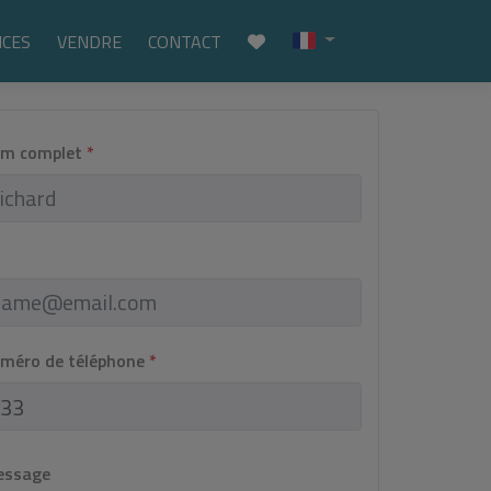
ICES
VENDRE
CONTACT
om complet
*
uméro de téléphone
*
essage