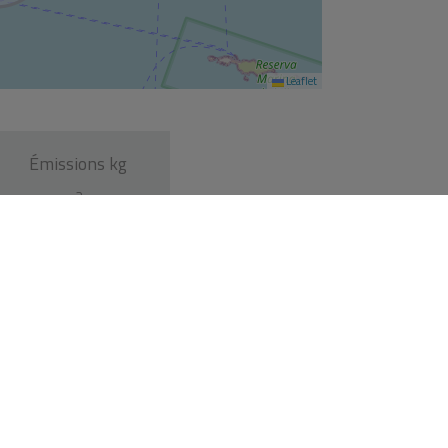
Leaflet
Émissions kg
2
CO
/m
année
2
0