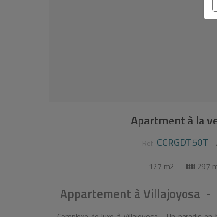
Apartment à la ve
CCRGDT50T
Ref.
127 m2
297 
Appartement
à
Villajoyosa -
Complexe de luxe à Villajoyosa - Un paradis en