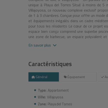
unique à Playa del Torres Situé à moins de 5 m
Villajoyosa, ce nouveau complexe exclusif pro
de 1 à 3 chambres. Conçue pour offrir un mode de
et équipements inégalés dans un cadre méditerr
pour tous les résidents Le cœur de ce projet est
espace bien conçu comprend une superbe piscin
une zone de barbecue, un espace polyvalent et 
détendre. Un salon intérieur, idéal pour les r
En savoir plus
de coworking. Pour les amateurs d'eau, le comple
accès à la plage. Une piscine chauffée, une pi
adeptes du fitness peuvent profiter : Des salle
Caractéristiques
circuit de gymnastique suédoise. Un putting gree
Des logements modernes dotés d'équipements 
d'une cuisine entièrement équipée avec des app
Général
Équipement
Au
cuisine entièrement équipée avec des appareils d
four à micro-ondes, un four, un lave-vaisselle 
aérothermiques à haut rendement énergétique po
Type:
Appartement
par rayonnement dans les salles de bains. Fen
Ville:
Villajoyosa
thermique et double vitrage. Un parking privé e
Zone:
Playa del Torres
Le bâtiment bénéficie d'un classement énergét