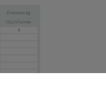
Émissions kg
2
CO
/m
année
2
0
rat. L'offre peut être modifiée ou retirée sans préavis. Le prix ne