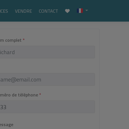
ICES
VENDRE
CONTACT
om complet
*
uméro de téléphone
*
essage