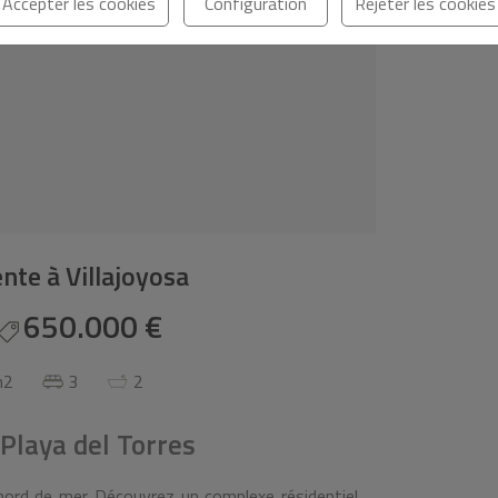
Accepter les cookies
Configuration
Rejeter les cookies
nte à Villajoyosa
650.000 €
m2
3
2
 Playa del Torres
 bord de mer Découvrez un complexe résidentiel