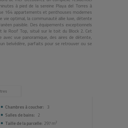
inutes à pied de la sereine Playa del Torres à
pose 164 appartements et penthouses modernes
 vie optimal, la communauté allie luxe, détente
anéen paisible. Des équipements exceptionnels
 le Roof Top, situé sur le toit du Block 2. Cet
e avec vue panoramique, des aires de détente,
un belvédère, parfaits pour se retrouver ou se
epas gastronomiques entre amis ou comme espace
xe comprend Des piscines de style tropical avec
scine pour enfants et un jacuzzi chauffé. Les
s de sport intérieures et extérieures, avec un
n et un mini-golf pour les activités de loisirs.
haut de gamme Chaque appartement est équipé
areils électroménagers de haute qualité : Une
tres
e haute qualité, notamment un réfrigérateur, un
et un lave-linge/sèche-linge intégré. Systèmes
ur l'eau chaude et la climatisation. Chauffage
Chambres à coucher:
3
êtres en PVC de haute qualité avec isolation
Salles de bains:
2
t un espace de stockage pour plus de commodité.
2
Taille de la parcelle:
297 m
ique A, ce qui garantit une efficacité et une