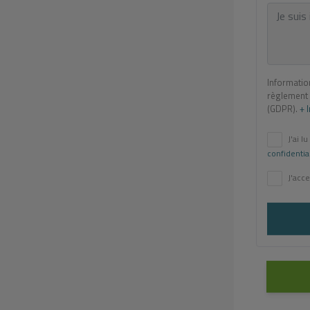
Informatio
règlement 
(GDPR).
+ 
J'ai lu
confidentia
J'acce