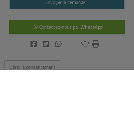
Envoyer la demande
Contactez-nous par
WhatsApp
Gérer le consentement
Aller aux résultats de la recherche
Vous pourriez aussi aimer ces
propriétés
Villa à la vente à Los Alcazares