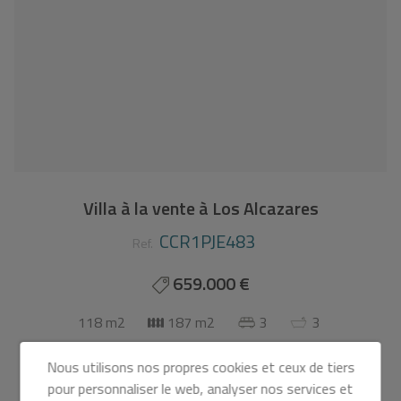
Villa à la vente à Los Alcazares
CCR1PJE483
Ref.
659.000 €
118 m2
187 m2
3
3
Villa
à
Los Alcazares - Playa la Atascadera
Nous utilisons nos propres cookies et ceux de tiers
pour personnaliser le web, analyser nos services et