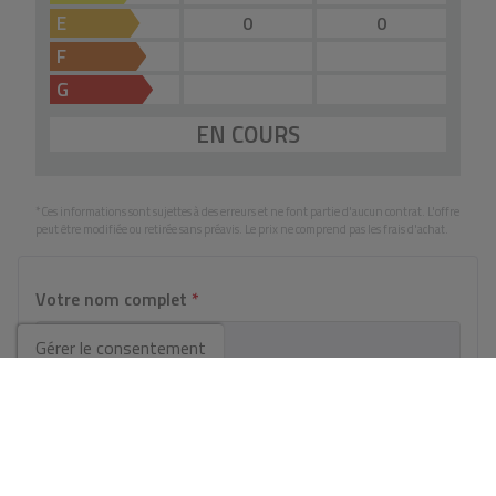
E
0
0
F
G
EN COURS
*Ces informations sont sujettes à des erreurs et ne font partie d'aucun contrat. L'offre
peut être modifiée ou retirée sans préavis. Le prix ne comprend pas les frais d'achat.
Votre nom complet
*
Gérer le consentement
Email
*