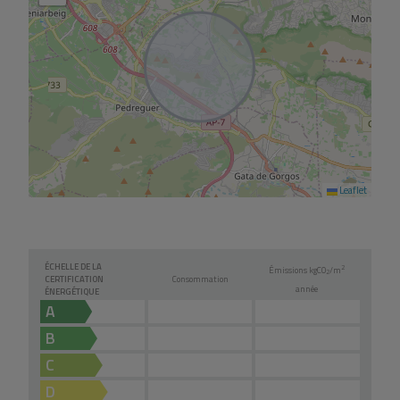
Leaflet
ÉCHELLE DE LA
2
Émissions kg
CO
/m
2
CERTIFICATION
Consommation
année
ÉNERGÉTIQUE
A
B
C
D