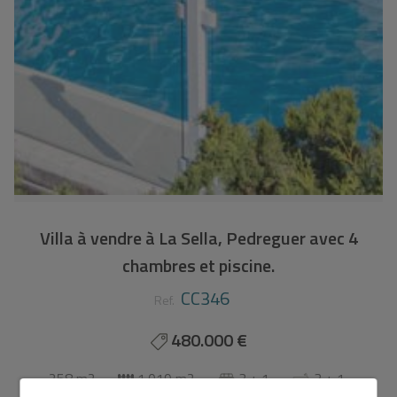
Villa à vendre à La Sella, Pedreguer avec 4
chambres et piscine.
CC346
Ref.
480.000 €
258 m2
1.019 m2
3 + 1
3 + 1