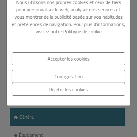
Nous utilisons nos propres cookies et ceux de tiers
Villa
à
Pedreguer - Le sceau
pour personnaliser le web, analyser nos services et
vous montrer de la publicité basée sur vos habitudes
Bienvenue à La Sella,
et préférences de navigation. Pour plus d'informations,
visitez notre
Politique de cookie
Pedreguer
Découvrez cette charmante villa située dans la zone
privilégiée de La Sella, un endroit où la tranquillité de la
Accepter les cookies
nature s'entrelace avec la modernité d'un foyer
accueillant. La propriété, d'une superficie construite de
Configuration
258 m²
et d'un terrain généreux de
1019 m²
, offre un
En savoir plus
vaste espace pour profiter du mode de vie que vous
Rejeter les cookies
avez toujours désiré.
Caractéristiques
Distribution et Commodités
Général
Cette belle villa comprend
4 chambres
et
3 salles de
bains
, conçues pour offrir intimité et confort. La cuisine,
de style ouvert, invite à partager des moments
Équipement