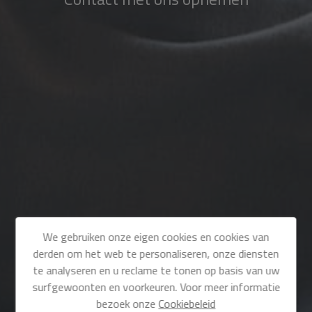
We gebruiken onze eigen cookies en cookies van
derden om het web te personaliseren, onze diensten
te analyseren en u reclame te tonen op basis van uw
surfgewoonten en voorkeuren. Voor meer informatie
bezoek onze
Cookiebeleid