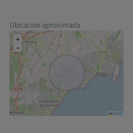
Ubicación aproximada
+
−
Leaflet