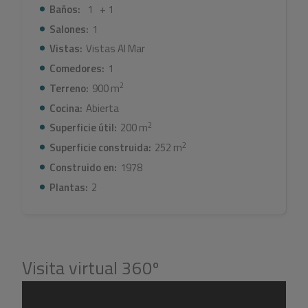
Central heating, hot/cold air conditioning, double glazing, garage,
Baños:
1
+ 1
chairlift and sea views.
Salones:
1
Vistas:
Vistas Al Mar
Comedores:
1
2
Terreno:
900 m
Cocina:
Abierta
2
Superficie útil:
200 m
2
Superficie construida:
252 m
Construido en:
1978
Plantas:
2
Visita virtual 360º