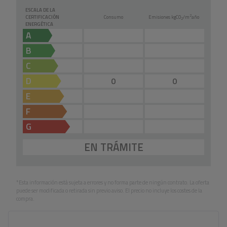
ESCALA DE LA
2
CERTIFICACIÓN
Consumo
Emisiones kg
CO
/m
año
2
ENERGÉTICA
A
B
C
D
0
0
E
F
G
EN TRÁMITE
*Esta información está sujeta a errores y no forma parte de ningún contrato. La oferta
puede ser modificada o retirada sin previo aviso. El precio no incluye los costes de la
compra.