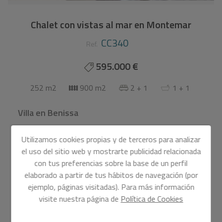
Chalet con vistas al mar en Montemar
CC340
Ref.
595.000 €
252 m2
900 m2
2 + 1
1 + 1
Villa
en
Benissa
This villa with sea views in Montemar is located in a quiet area close
Utilizamos cookies propias y de terceros para analizar
to the sea. An automatic gate or pedestrian door leads to the covered
el uso del sitio web y mostrarte publicidad relacionada
parking area for two cars, as well as a closed garage. From here, the
con tus preferencias sobre la base de un perfil
house is divided into two independent levels.
elaborado a partir de tus hábitos de navegación (por
ejemplo, páginas visitadas). Para más información
Main level:
visite nuestra página de
Política de Cookies
The upper floor consists of a glazed terrace, a bright living and dining
room with access to a terrace with spectacular sea views, a fully