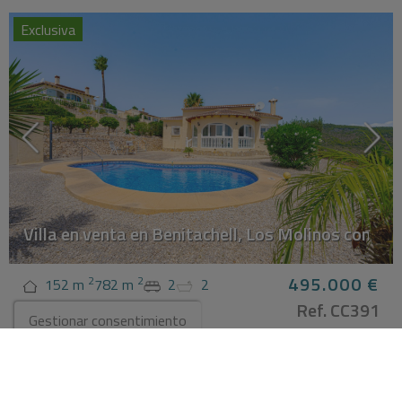
H
Exclusiva
Villa en venta en Benitachell, Los Molinos con pisc
495.000 €
2
2
152 m
782 m
2
2
Ref. CC391
Benitachell - Los Molinos
Gestionar consentimiento
H
Exclusiva